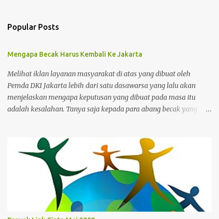
Popular Posts
Mengapa Becak Harus Kembali Ke Jakarta
Melihat iklan layanan masyarakat di atas yang dibuat oleh
Pemda DKI Jakarta lebih dari satu dasawarsa yang lalu akan
menjelaskan mengapa keputusan yang dibuat pada masa itu
adalah kesalahan. Tanya saja kepada para abang becak yang
harus merelakan menukarkan alat mencari nafkah mereka untuk
ditukar dengan bantuan yang sifatnya hanya sementara dan
bukan jangka panjang. Ibukota memang kejam karena para
pemimpinnya juga kejam dan bengis serta gemar menerapkan
gaya kepemimpinan militeristik dalam mengatur masyarakat.
Yang dikejar Solusi yang ditawarkan cuma membereskan para
pengganggu, bukannya membuat para pengganggu tersebut
beroleh kesempatan untuk memperbaharui hidup mereka
dengan harapan yang baru. Kalaupun ada yang berubah