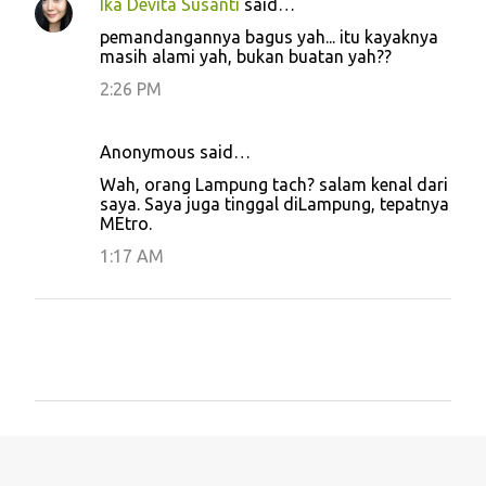
Ika Devita Susanti
said…
C
pemandangannya bagus yah... itu kayaknya
o
masih alami yah, bukan buatan yah??
m
2:26 PM
m
e
Anonymous said…
n
Wah, orang Lampung tach? salam kenal dari
t
saya. Saya juga tinggal diLampung, tepatnya
MEtro.
s
1:17 AM
P
o
s