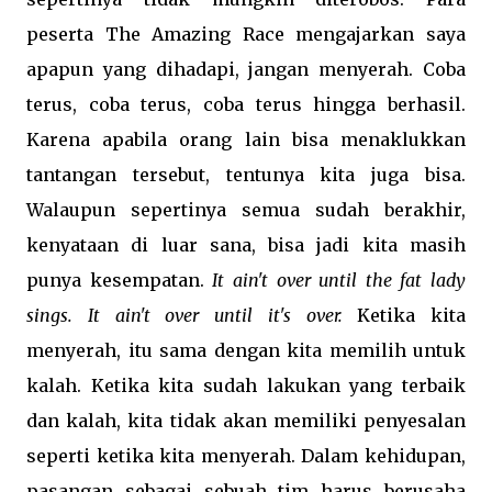
peserta The Amazing Race mengajarkan saya
apapun yang dihadapi, jangan menyerah. Coba
terus, coba terus, coba terus hingga berhasil.
Karena apabila orang lain bisa menaklukkan
tantangan tersebut, tentunya kita juga bisa.
Walaupun sepertinya semua sudah berakhir,
kenyataan di luar sana, bisa jadi kita masih
punya kesempatan.
It ain't over until the fat lady
sings. It ain't over until it's over.
Ketika kita
menyerah, itu sama dengan kita memilih untuk
kalah. Ketika kita sudah lakukan yang terbaik
dan kalah, kita tidak akan memiliki penyesalan
seperti ketika kita menyerah. Dalam kehidupan,
pasangan sebagai sebuah tim harus berusaha