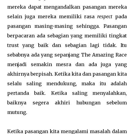
mereka dapat mengandalkan pasangan mereka
selain juga mereka memiliki rasa
respect
pada
pasangan masing-masing sehingga. Pasangan
berpacaran ada sebagian yang memiliki tingkat
trust yang baik dan sebagian lagi tidak. Itu
sebabnya ada yang sepanjang The Amazing Race
menjadi semakin mesra dan ada juga yang
akhirnya berpisah. Ketika kita dan pasangan kita
selalu saling mendukung, maka itu adalah
pertanda baik. Ketika saling menyalahkan,
baiknya segera akhiri hubungan sebelum
mutung.
Ketika pasangan kita mengalami masalah dalam