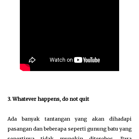
3. Whatever happens, do not quit
Ada banyak tantangan yang akan dihadapi
pasangan dan beberapa seperti gunung batu yang
sepertinya tidak mungkin diterobos. Para