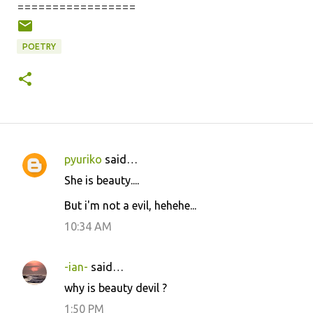
=================
POETRY
pyuriko
said…
C
She is beauty....
o
But i'm not a evil, hehehe...
m
m
10:34 AM
e
n
-ian-
said…
t
why is beauty devil ?
s
1:50 PM