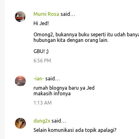
Murni Rosa
said…
C
Hi Jed!
o
Omong2, bukannya buku seperti itu udah banya
m
hubungan kita dengan orang lain.
m
GBU! ;)
e
6:56 PM
n
t
s
-ian-
said…
rumah blognya baru ya Jed
makasih infonya
1:13 AM
dung2x
said…
Selain komunikasi ada topik apalagi?