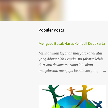
Popular Posts
Mengapa Becak Harus Kembali Ke Jakarta
Melihat iklan layanan masyarakat di atas
yang dibuat oleh Pemda DKI Jakarta lebih
dari satu dasawarsa yang lalu akan
menjelaskan mengapa keputusan yang
dibuat pada masa itu adalah kesalahan.
Tanya saja kepada para abang becak yang
harus merelakan menukarkan alat mencari
nafkah mereka untuk ditukar dengan
bantuan yang sifatnya hanya sementara
dan bukan jangka panjang. Ibukota