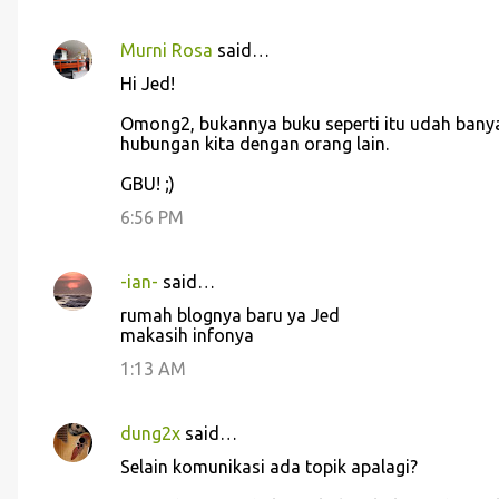
Murni Rosa
said…
C
Hi Jed!
o
Omong2, bukannya buku seperti itu udah banya
m
hubungan kita dengan orang lain.
m
GBU! ;)
e
6:56 PM
n
t
s
-ian-
said…
rumah blognya baru ya Jed
makasih infonya
1:13 AM
dung2x
said…
Selain komunikasi ada topik apalagi?