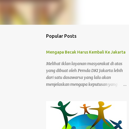
Popular Posts
Mengapa Becak Harus Kembali Ke Jakarta
Melihat iklan layanan masyarakat di atas
yang dibuat oleh Pemda DKI Jakarta lebih
dari satu dasawarsa yang lalu akan
menjelaskan mengapa keputusan yang
dibuat pada masa itu adalah kesalahan.
Tanya saja kepada para abang becak yang
harus merelakan menukarkan alat mencari
nafkah mereka untuk ditukar dengan
bantuan yang sifatnya hanya sementara
dan bukan jangka panjang. Ibukota